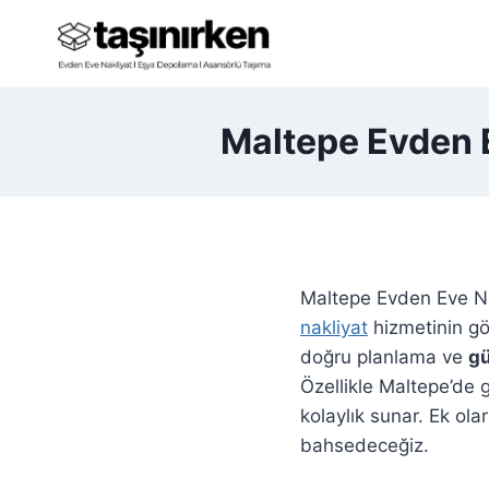
Skip
to
content
Maltepe Evden E
Maltepe Evden Eve Na
nakliyat
hizmetinin gö
doğru planlama ve
gü
Özellikle Maltepe’de g
kolaylık sunar. Ek ol
bahsedeceğiz.