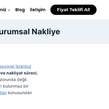
miz
Blog
İletişim
Fiyat Teklifi Al!
Kurumsal Nakliye
esyonel İstanbul
ve nakliyat süreci
,
 zorunda değil.
in bulunmaz bir
ları
konusundan