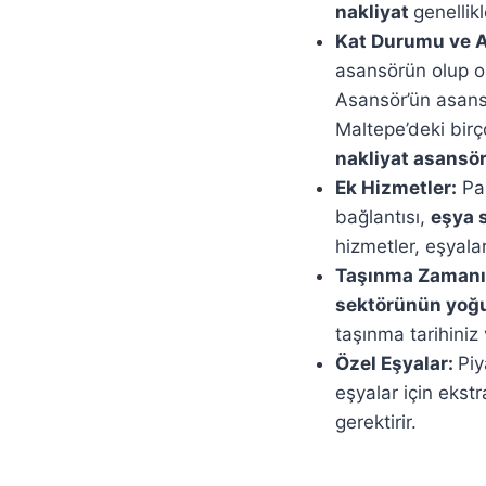
nakliyat
genellik
Kat Durumu ve A
asansörün olup 
Asansör’ün asansö
Maltepe’deki birç
nakliyat asansö
Ek Hizmetler:
Pa
bağlantısı,
eşya s
hizmetler, eşyala
Taşınma Zamanı
sektörünün yoğu
taşınma tarihiniz
Özel Eşyalar:
Piy
eşyalar için ekstr
gerektirir.