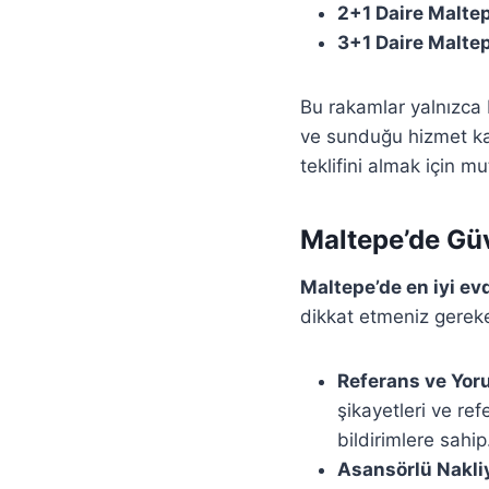
2+1 Daire Maltep
3+1 Daire Maltep
Bu rakamlar yalnızca 
ve sunduğu hizmet kali
teklifini almak için m
Maltepe’de Güve
Maltepe’de en iyi ev
dikkat etmeniz gereke
Referans ve Yoru
şikayetleri ve re
bildirimlere sahip
Asansörlü Nakliy