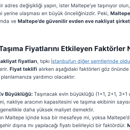
ir adres değişikliği yapın, ister Maltepe’ye taşınıyor olun
eni yerine ulaşması en büyük önceliğinizdir. Peki,
Maltepe 
umda ve
Maltepe’de güvenilir evden eve nakliyat şirket
Taşıma Fiyatlarını Etkileyen Faktörler 
kliyat fiyatları
, tıpkı
İstanbul’un diğer semtlerinde old
erir.
Fiyat teklifi
alırken aşağıdaki faktörleri göz önünd
planlamanıza yardımcı olacaktır:
 Ev Büyüklüğü:
Taşınacak evin büyüklüğü (1+1, 2+1, 3+1 
i, nakliye aracının kapasitesini ve taşıma ekibinin sayısı
genellikle daha yüksek maliyet demektir.
ın Maltepe içinde kısa bir mesafeye mi, yoksa Maltepe’d
ehir dışına mı yapılacağı fiyatı belirleyici bir faktördür.
M