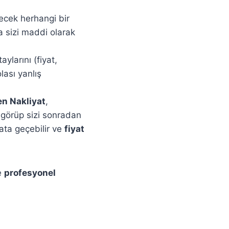
lecek herhangi bir
 sizi maddi olarak
larını (fiyat,
lası yanlış
en Nakliyat
,
 görüp sizi sonradan
bata geçebilir ve
fiyat
e
profesyonel