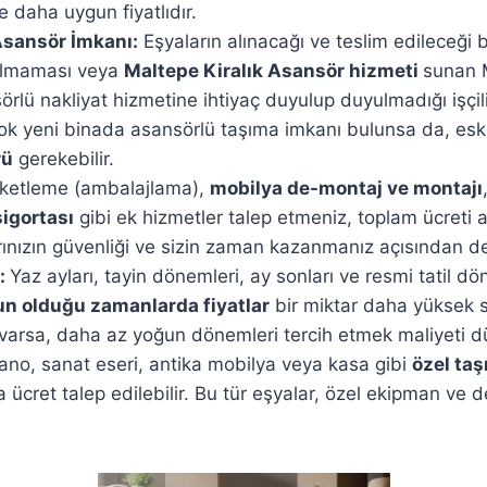
le daha uygun fiyatlıdır.
sansör İmkanı:
Eşyaların alınacağı ve teslim edileceği bi
olmaması veya
Maltepe Kiralık Asansör hizmeti
sunan M
rlü nakliyat hizmetine ihtiyaç duyulup duyulmadığı işçilik
ok yeni binada asansörlü taşıma imkanı bulunsa da, eski
rü
gerekebilir.
ketleme (ambalajlama),
mobilya de-montaj ve montajı
igortası
gibi ek hizmetler talep etmeniz, toplam ücreti a
rınızın güvenliği ve sizin zaman kazanmanız açısından değ
:
Yaz ayları, tayin dönemleri, ay sonları ve resmi tatil dö
n olduğu zamanlarda fiyatlar
bir miktar daha yüksek se
 varsa, daha az yoğun dönemleri tercih etmek maliyeti d
ano, sanat eseri, antika mobilya veya kasa gibi
özel ta
a ücret talep edilebilir. Bu tür eşyalar, özel ekipman ve 