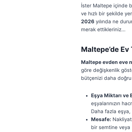
İster Maltepe içinde b
ve hızlı bir şekilde y
2026
yılında ne dur
merak ettikleriniz…
Maltepe’de Ev 
Maltepe evden eve na
göre değişkenlik göst
bütçenizi daha doğru 
Eşya Miktarı ve
eşyalarınızın hacm
Daha fazla eşya, 
Mesafe:
Nakliyat
bir semtine veya ş