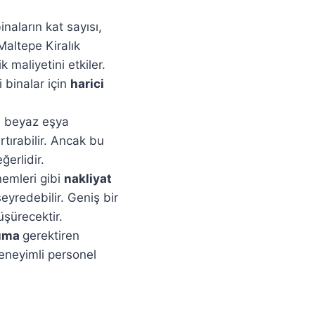
naların kat sayısı,
altepe Kiralık
 maliyetini etkiler.
 binalar için
harici
, beyaz eşya
rtırabilir. Ancak bu
erlidir.
nemleri gibi
nakliyat
yredebilir. Geniş bir
üşürecektir.
şıma
gerektiren
deneyimli personel