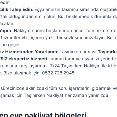
 edin.
cılık Talep Edin:
Eşyalarınızın taşınma sırasında oluşabi
ortalı olduğundan emin olun. Bu, beklenmedik durumlarda
acaktır.
Yapın:
Nakliyat süreci başlamadan önce, tüm hizmet detay
 hizmetler vb.) içeren yazılı bir sözleşme imzalayın. Bu, o
üne geçer.
tiz Hizmetinden Yararlanın:
Taşınırken firmas
ı Taşınırk
İZ ekspertiz hizmeti
sunmaktadır ve eşyanızı yerinde
durumlarla karşılaştırmaz. 7/24 Taşınırken Nakliyat ile irti
niz. Bize ulaşmak için: 0532 728 2945
sürecinizde aklınızdaki tüm soru işaretlerini gidermek v
şamak için Taşınırken Nakliyat her zaman yanınızda!
n eve nakliyat bölgeleri