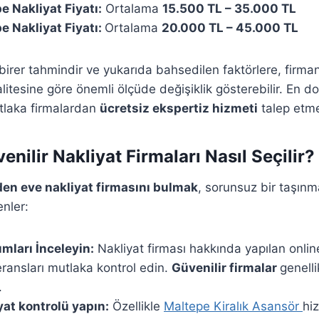
e Nakliyat Fiyatı:
Ortalama
15.500 TL – 35.000 TL
e Nakliyat Fiyatı:
Ortalama
20.000 TL – 45.000 TL
birer tahmindir ve yukarıda bahsedilen faktörlere, firma
tesine göre önemli ölçüde değişiklik gösterebilir. En doğ
utlaka firmalardan
ücretsiz ekspertiz hizmeti
talep etmel
nilir Nakliyat Firmaları Nasıl Seçilir?
den eve nakliyat firmasını bulmak
, sorunsuz bir taşınma
nler:
mları İnceleyin:
Nakliyat firması hakkında yapılan onlin
feransları mutlaka kontrol edin.
Güvenilir firmalar
genelli
.
at kontrolü yapın:
Özellikle
Maltepe Kiralık Asansör
hi