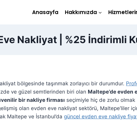
Anasayfa
Hakkımızda
Hizmetleri
ve Nakliyat | %25 İndirimli 
kliyat bölgesinde taşınmak zorlayıcı bir durumdur.
Prof
zde ve güzel semtlerinden biri olan
Maltepe’de evden e
venilir bir nakliye firması
seçimiyle hiç de zorlu olmak
elişmiş olan evden eve nakliyat sektörü, Maltepe’liler iç
arak Maltepe ve İstanbul’da
güncel evden eve nakliye fiyat