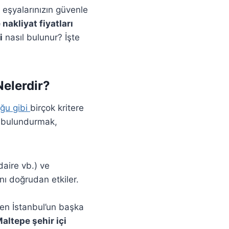
, eşyalarınızın güvenle
nakliyat fiyatları
i
nasıl bulunur? İşte
Nelerdir?
uğu gibi
birçok kritere
e bulundurmak,
daire vb.) ve
nı doğrudan etkiler.
en İstanbul’un başka
altepe şehir içi