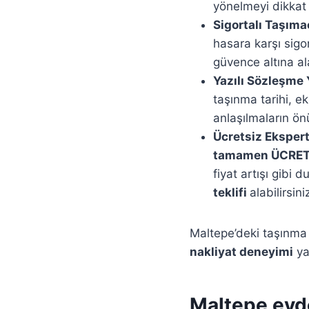
yönelmeyi dikkat
Sigortalı Taşıma
hasara karşı sig
güvence altına al
Yazılı Sözleşme 
taşınma tarihi, ek
anlaşılmaların ön
Ücretsiz Eksper
tamamen ÜCRETS
fiyat artışı gibi 
teklifi
alabilirsi
Maltepe’deki taşınma 
nakliyat deneyimi
ya
Maltepe evde