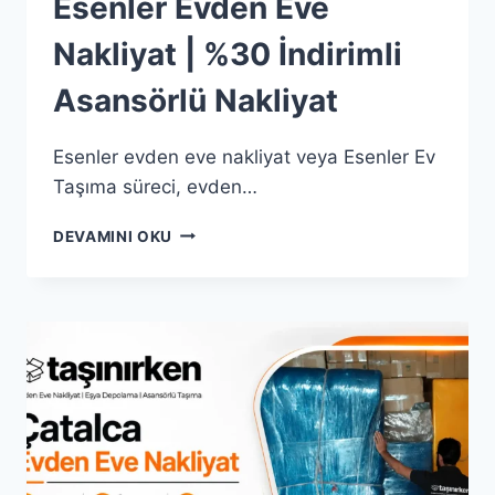
Esenler Evden Eve
Nakliyat | %30 İndirimli
Asansörlü Nakliyat
Esenler evden eve nakliyat veya Esenler Ev
Taşıma süreci, evden…
ESENLER
DEVAMINI OKU
EVDEN
EVE
NAKLIYAT
|
%30
İNDIRIMLI
ASANSÖRLÜ
NAKLIYAT