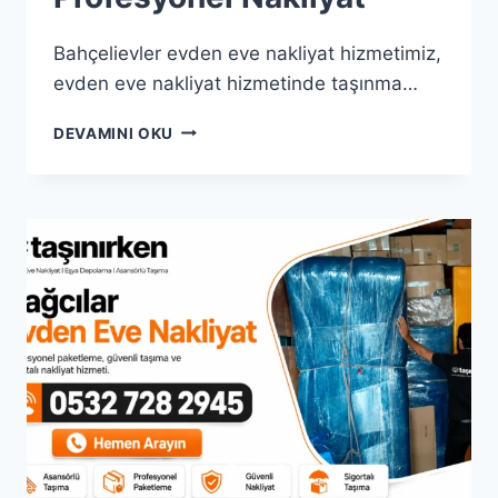
Bahçelievler evden eve nakliyat hizmetimiz,
evden eve nakliyat hizmetinde taşınma…
BAHÇELIEVLER
DEVAMINI OKU
EVDEN
EVE
NAKLIYAT
|
%25
İNDIRIM
PROFESYONEL
NAKLIYAT