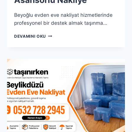
Beyoğlu evden eve nakliyat hizmetlerinde
profesyonel bir destek almak taşınma…
BEYOĞLU
DEVAMINI OKU
EVDEN
EVE
NAKLIYAT
|
%25
İNDIRIMLI
ASANSÖRLÜ
NAKLIYE