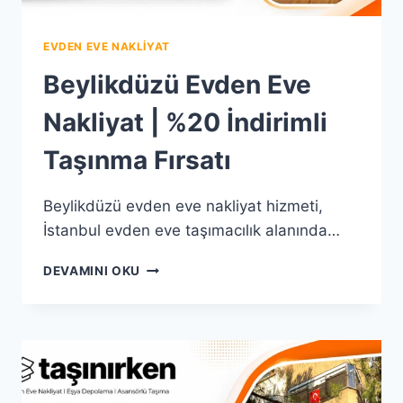
EVDEN EVE NAKLIYAT
Beylikdüzü Evden Eve
Nakliyat | %20 İndirimli
Taşınma Fırsatı
Beylikdüzü evden eve nakliyat hizmeti,
İstanbul evden eve taşımacılık alanında…
BEYLIKDÜZÜ
DEVAMINI OKU
EVDEN
EVE
NAKLIYAT
|
%20
İNDIRIMLI
TAŞINMA