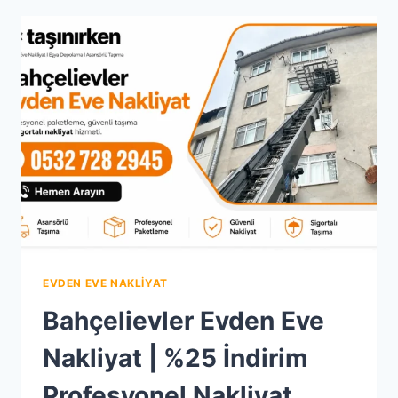
|
%20
İNDIRIMLI
KURUMSAL
FIRMA
EVDEN EVE NAKLIYAT
Bahçelievler Evden Eve
Nakliyat | %25 İndirim
Profesyonel Nakliyat