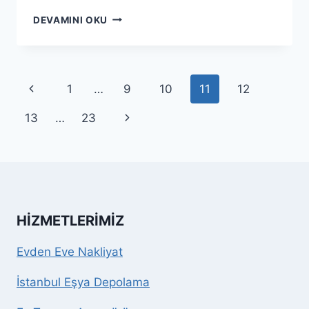
AVCILAR
DEVAMINI OKU
EVDEN
EVE
NAKLIYAT
|
Page
Previous
1
…
9
10
11
12
%25
İNDIRIMLI
navigation
Page
Next
13
…
23
ASANSÖRLÜ
TAŞIMACILIK
Page
HIZMETLERIMIZ
Evden Eve Nakliyat
İstanbul Eşya Depolama