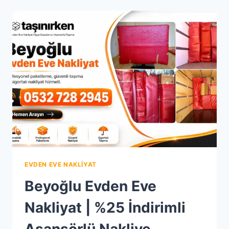
NAKLIYAT
|
%25
İNDIRIMLI
KURUMSAL
NAKLIYE
EVDEN EVE NAKLIYAT
Beyoğlu Evden Eve
Nakliyat | %25 İndirimli
Asansörlü Nakliye