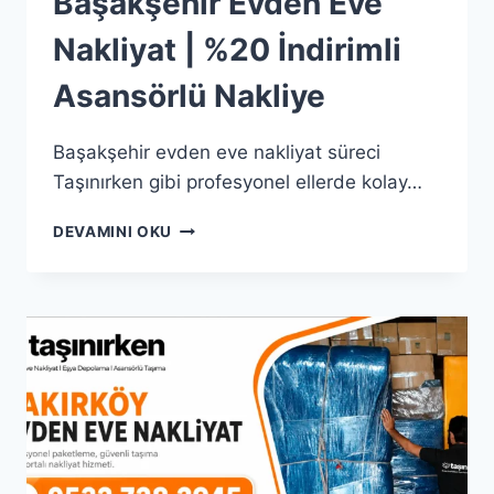
Başakşehir Evden Eve
Nakliyat | %20 İndirimli
Asansörlü Nakliye
Başakşehir evden eve nakliyat süreci
Taşınırken gibi profesyonel ellerde kolay…
BAŞAKŞEHIR
DEVAMINI OKU
EVDEN
EVE
NAKLIYAT
|
%20
İNDIRIMLI
ASANSÖRLÜ
NAKLIYE