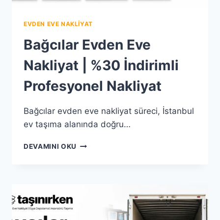
EVDEN EVE NAKLIYAT
Bağcılar Evden Eve
Nakliyat | %30 İndirimli
Profesyonel Nakliyat
Bağcılar evden eve nakliyat süreci, İstanbul
ev taşıma alanında doğru…
BAĞCILAR
DEVAMINI OKU
EVDEN
EVE
NAKLIYAT
|
%30
İNDIRIMLI
PROFESYONEL