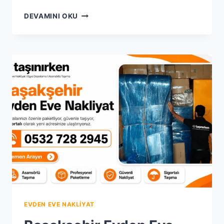
BAYRAMPAŞA
DEVAMINI OKU
EVDEN
EVE
NAKLIYAT
| %25
İNDIRIMLI
EKONOMIK
NAKLIYAT
EVDEN EVE NAKLIYAT