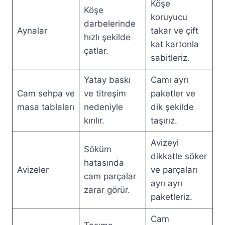
Köşe
Köşe
koruyucu
darbelerinde
Aynalar
takar ve çift
hızlı şekilde
kat kartonla
çatlar.
sabitleriz.
Yatay baskı
Camı ayrı
Cam sehpa ve
ve titreşim
paketler ve
masa tablaları
nedeniyle
dik şekilde
kırılır.
taşırız.
Avizeyi
Söküm
dikkatle söker
hatasında
Avizeler
ve parçaları
cam parçalar
ayrı ayrı
zarar görür.
paketleriz.
Cam