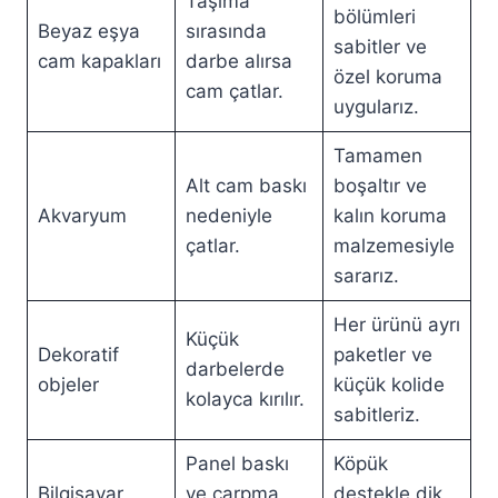
Taşıma
bölümleri
Beyaz eşya
sırasında
sabitler ve
cam kapakları
darbe alırsa
özel koruma
cam çatlar.
uygularız.
Tamamen
Alt cam baskı
boşaltır ve
Akvaryum
nedeniyle
kalın koruma
çatlar.
malzemesiyle
sararız.
Her ürünü ayrı
Küçük
Dekoratif
paketler ve
darbelerde
objeler
küçük kolide
kolayca kırılır.
sabitleriz.
Panel baskı
Köpük
Bilgisayar
ve çarpma
destekle dik