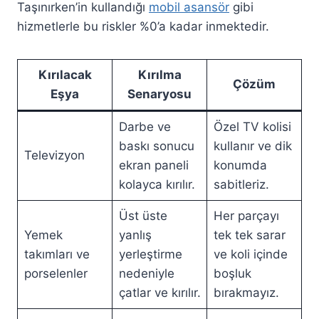
Taşınırken’in kullandığı
mobil asansör
gibi
hizmetlerle bu riskler %0’a kadar inmektedir.
Kırılacak
Kırılma
Çözüm
Eşya
Senaryosu
Darbe ve
Özel TV kolisi
baskı sonucu
kullanır ve dik
Televizyon
ekran paneli
konumda
kolayca kırılır.
sabitleriz.
Üst üste
Her parçayı
Yemek
yanlış
tek tek sarar
takımları ve
yerleştirme
ve koli içinde
porselenler
nedeniyle
boşluk
çatlar ve kırılır.
bırakmayız.