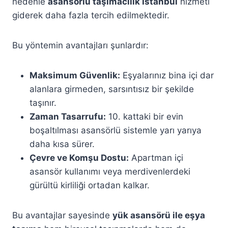
nedenle
asansörlü taşımacılık İstanbul
hizmeti
giderek daha fazla tercih edilmektedir.
Bu yöntemin avantajları şunlardır:
Maksimum Güvenlik:
Eşyalarınız bina içi dar
alanlara girmeden, sarsıntısız bir şekilde
taşınır.
Zaman Tasarrufu:
10. kattaki bir evin
boşaltılması asansörlü sistemle yarı yarıya
daha kısa sürer.
Çevre ve Komşu Dostu:
Apartman içi
asansör kullanımı veya merdivenlerdeki
gürültü kirliliği ortadan kalkar.
Bu avantajlar sayesinde
yük asansörü ile eşya